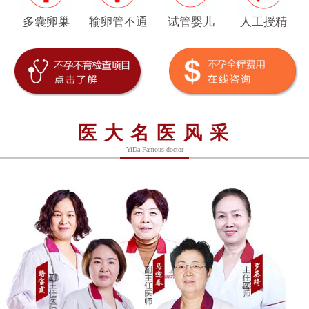
多囊卵巢
输卵管不通
试管婴儿
人工授精
医大名医风采
YiDa Famous doctor