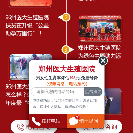
郑州医大生殖医院
男女性生育率评估
198
元-免挂号费
（仅限网络、电话预约）
申请成功后，我们将立即回电，该通话加
密，保证个人隐私，请您放心接听！
拨打电话
悄悄提问