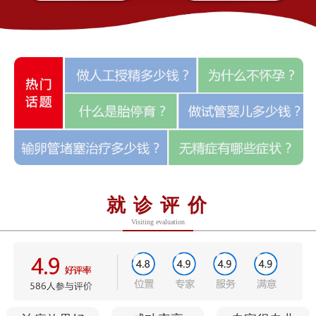
就诊评价
Visiting evaluation