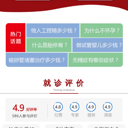
就诊评价
Visiting evaluation