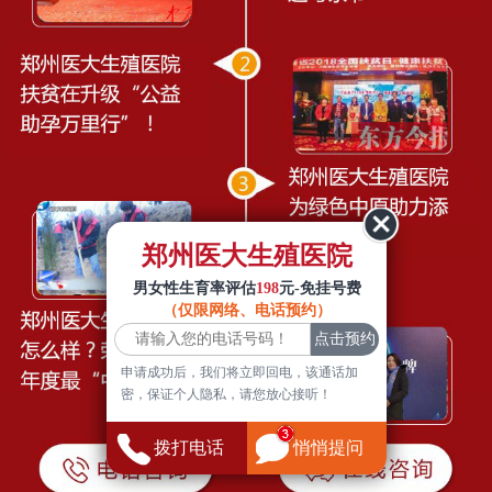
郑州医大生殖医院
男女性生育率评估
198
元-免挂号费
（仅限网络、电话预约）
申请成功后，我们将立即回电，该通话加
密，保证个人隐私，请您放心接听！
拨打电话
悄悄提问