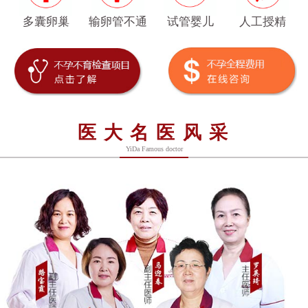
多囊卵巢
输卵管不通
试管婴儿
人工授精
医大名医风采
YiDa Famous doctor