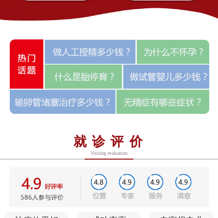
就诊评价
Visiting evaluation