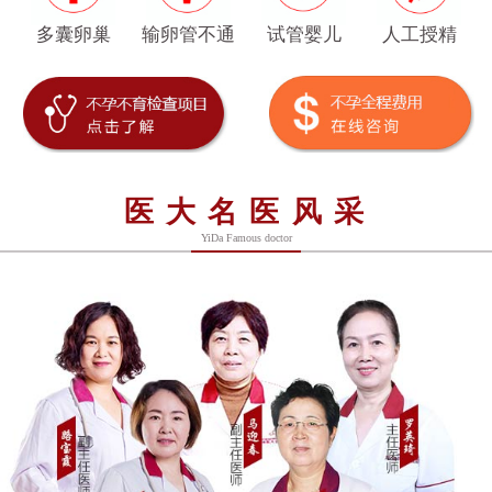
多囊卵巢
输卵管不通
试管婴儿
人工授精
医大名医风采
YiDa Famous doctor