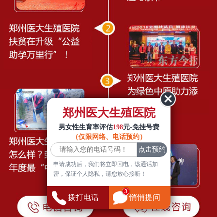
郑州医大生殖医院
男女性生育率评估
198
元-免挂号费
（仅限网络、电话预约）
申请成功后，我们将立即回电，该通话加
密，保证个人隐私，请您放心接听！
拨打电话
悄悄提问